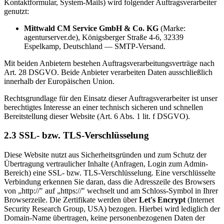
Kontaktformular, System-Mails) wird folgender Auftragsverarbeiter
genutzt:
Mittwald CM Service GmbH & Co. KG
(Marke:
agenturserver.de), Königsberger Straße 4-6, 32339
Espelkamp, Deutschland — SMTP-Versand.
Mit beiden Anbietern bestehen Auftragsverarbeitungsverträge nach
Art. 28 DSGVO. Beide Anbieter verarbeiten Daten ausschließlich
innerhalb der Europäischen Union.
Rechtsgrundlage für den Einsatz dieser Auftragsverarbeiter ist unser
berechtigtes Interesse an einer technisch sicheren und schnellen
Bereitstellung dieser Website (Art. 6 Abs. 1 lit. f DSGVO).
2.3 SSL- bzw. TLS-Verschlüsselung
Diese Website nutzt aus Sicherheitsgründen und zum Schutz der
Übertragung vertraulicher Inhalte (Anfragen, Login zum Admin-
Bereich) eine SSL- bzw. TLS-Verschlüsselung. Eine verschlüsselte
Verbindung erkennen Sie daran, dass die Adresszeile des Browsers
von „http://" auf „https://" wechselt und am Schloss-Symbol in Ihrer
Browserzeile. Die Zertifikate werden über
Let's Encrypt
(Internet
Security Research Group, USA) bezogen. Hierbei wird lediglich der
Domain-Name übertragen, keine personenbezogenen Daten der